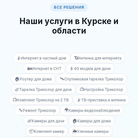
ВСЕ РЕШЕНИЯ
Наши услуги в Курске и
области
📡
📶
Интернет в частный дом
Антенна для интернета
🏡
📱
Интернет в СНТ
4G модем для дачи
🏠
🛰️
Роутер для дома
Спутниковая тарелка Триколор
🌿
📺
Тарелка Триколор для дачи
Настройка Триколор
📺
📡
Комплект Триколор на 2 ТВ
ТВ-приставка и антенна
🔧
🎥
Ремонт Триколор
Камеры видеонаблюдения
🌿
🏠
Камеры для дачи
Камеры для дома
📦
🌦️
Комплект камер
Уличные камеры