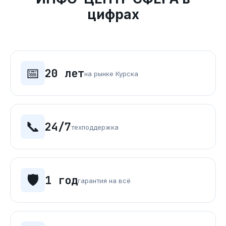
цифрах
📅
20 лет
на рынке Курска
📞
24/7
техподдержка
🛡️
1 год
гарантия на всё