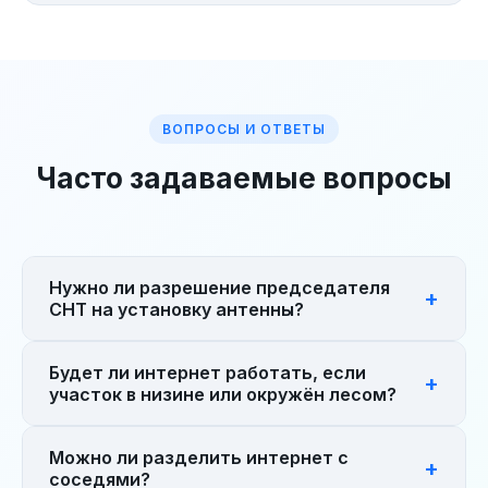
ВОПРОСЫ И ОТВЕТЫ
Часто задаваемые вопросы
Нужно ли разрешение председателя
СНТ на установку антенны?
Нет. Антенна крепится на вашем доме или
Будет ли интернет работать, если
участке — это ваша собственность. Никаких
участок в низине или окружён лесом?
согласований с правлением не требуется.
Никаких земляных работ мы не проводим.
Приезжаем на замер — и сразу видим реальный
Можно ли разделить интернет с
уровень сигнала. Если сигнал слабый — ставим
соседями?