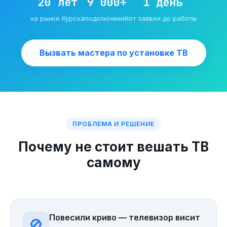
20 лет
9 000+
1 день
на рынке Курска
подключений
от заявки до работы
Вызвать мастера по установке ТВ
ПРОБЛЕМА И РЕШЕНИЕ
Почему не стоит вешать ТВ
самому
Повесили криво — телевизор висит
🚫