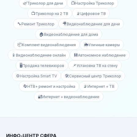
🌿
📺
Триколор для дачи
Настройка Триколор
📺
📡
Триколор на 2 ТВ
Цифровое ТВ
🔧
🎥
Ремонт Триколор
Видеонаблюдение для дачи
🏠
Видеонаблюдение для дома
📦
🌦️
Комплект видеонаблюдения
Уличные камеры
📱
💾
Видеонаблюдение онлайн
Автономное наблюдение
🖥️
📌
Продажа телевизоров
Установка ТВ на стену
⚙️
🛠️
Настройка Smart TV
Сервисный центр Триколор
🔄
📡
НТВ+ ремонт и настройка
Интернет + ТВ
🔐
Интернет + видеонаблюдение
ИНФО-ЦЕНТР СФЕРА