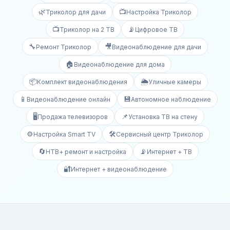
🌿
📺
Триколор для дачи
Настройка Триколор
📺
📡
Триколор на 2 ТВ
Цифровое ТВ
🔧
🎥
Ремонт Триколор
Видеонаблюдение для дачи
🏠
Видеонаблюдение для дома
📦
🌦️
Комплект видеонаблюдения
Уличные камеры
📱
💾
Видеонаблюдение онлайн
Автономное наблюдение
🖥️
📌
Продажа телевизоров
Установка ТВ на стену
⚙️
🛠️
Настройка Smart TV
Сервисный центр Триколор
🔄
📡
НТВ+ ремонт и настройка
Интернет + ТВ
🔐
Интернет + видеонаблюдение